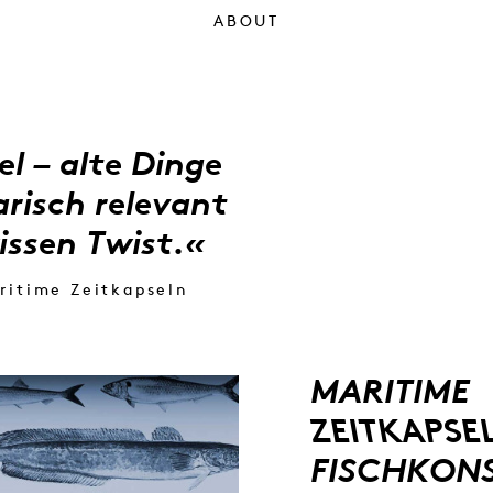
ABOUT
l – alte Dinge
arisch relevant
ssen Twist.
«
ritime Zeitkapseln
MARITIME
ZEITKAPSE
FISCHKON